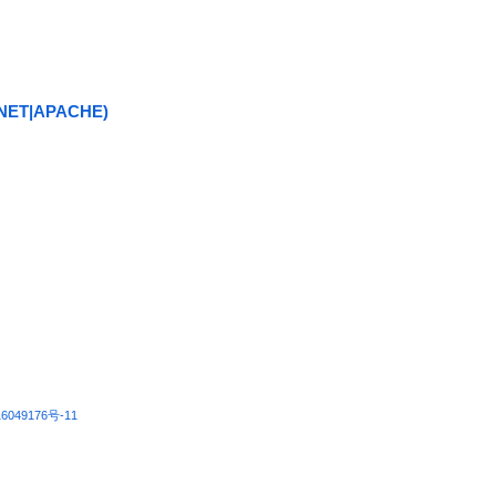
NET|APACHE)
6049176号-11