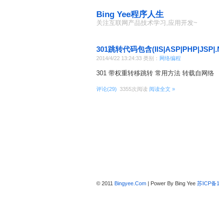
Bing Yee程序人生
关注互联网产品技术学习,应用开发~
301跳转代码包含(IIS|ASP|PHP|JSP|.
2014/4/22 13:24:33 类别：
网络编程
301 带权重转移跳转 常用方法 转载自网络
评论(29)
3355次阅读
阅读全文 »
© 2011
Bingyee.Com
| Power By Bing Yee
苏ICP备1