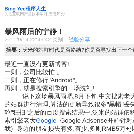
Bing Yee程序人生
关注互联网产品技术学习,应用开发~
暴风雨后的宁静！
2011/9/14 22:46:42 类别：
经验分享
摘要
：泛米的站群时代是否终结?你是否寻找出下一个
最近一直没有更新博客!
一则，公司比较忙 。
二则，正在修行"Android"。
再则，就是搜索引擎的一场洗礼!
说下这场暴风雨吧,8月下旬,中文搜索老
的站群进行清理,算法的更新导致很多"黑帽"丢失
轮"狂扫"之后的百度搜索结果中,泛米的站群依稀可
索引擎老大
Google
Google Adsense开始
我) 身边的朋友损失有多,有少,多则RMB5万+