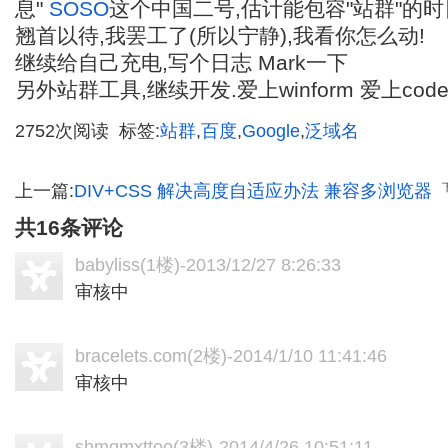
息"
SOSO
这个中国二号,估计能包容"站群"的时
翘首以待,我罢工了(所以宁静),我看你怎么动!
继续给自己充电,写个日志 Mark一下
另外站群工具,继续开发.爱上winform 爱上code
2752次阅读 标签:
站群
,
百度
,
Google
,
泛域名
上一篇:
DIV+CSS 解决高度自适应办法 兼容多浏览器
共16条评论
babyliss
(1楼)-2013/12/27 8:26:33
审核中
bracelets.com
(2楼)-2014/1/10 11:41:46
审核中
shmqmxttoo
(3楼)-2014/4/26 10:51:11